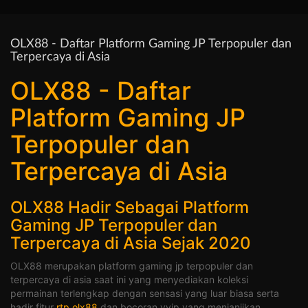
OLX88 - Daftar Platform Gaming JP Terpopuler dan
Terpercaya di Asia
OLX88 - Daftar
Platform Gaming JP
Terpopuler dan
Terpercaya di Asia
OLX88 Hadir Sebagai Platform
Gaming JP Terpopuler dan
Terpercaya di Asia Sejak 2020
OLX88 merupakan platform gaming jp terpopuler dan
terpercaya di asia saat ini yang menyediakan koleksi
permainan terlengkap dengan sensasi yang luar biasa serta
hadir fitur
rtp olx88
dan bocoran vvip yang menjanjikan.