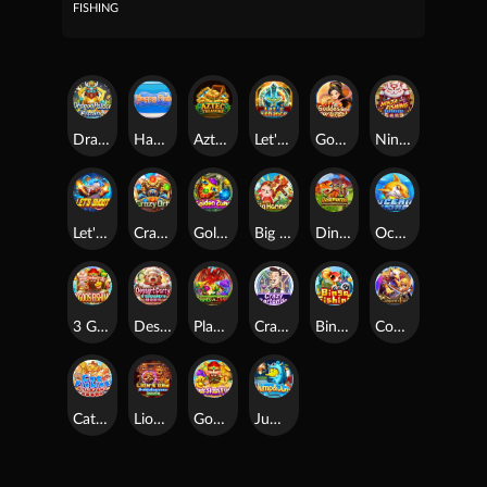
FISHING
Dragon Palace Fishing
Happy Fish
Aztec Treasure
Let's Enhance
Goddess or Crash
Ninja Fishing
Let's Shoot
Crazy Orb
Golden Zuma
Big Hammer
Dino Hunter
Ocean Lord
3 Gods Fishing
Dessert Party
Plants vs. Dinos
Crazy Bartender
Bingo Fishing
Conqueror's Treasure
Cat Fishing
Lion's Orb
Gods Slash Fish
Jump & Jump