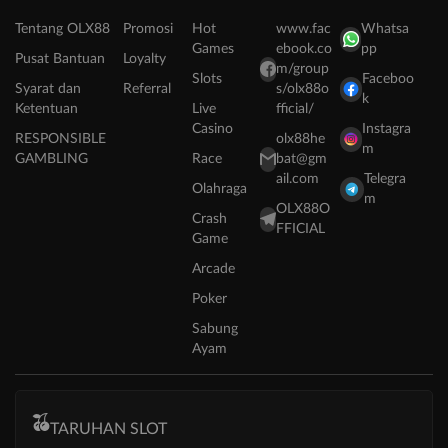
Tentang OLX88
Promosi
Hot
www.fac
Whatsa
Games
ebook.co
pp
Pusat Bantuan
Loyalty
m/group
Slots
Faceboo
Syarat dan
Referral
s/olx88o
k
Ketentuan
Live
fficial/
Casino
Instagra
RESPONSIBLE
olx88he
m
GAMBLING
Race
bat@gm
ail.com
Telegra
Olahraga
m
OLX88O
Crash
FFICIAL
Game
Arcade
Poker
Sabung
Ayam
TARUHAN SLOT