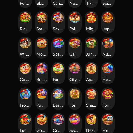
Fortune Jewels II
Blade of Fortune
Caribbean Riches
Neon Fantasy
Tiki Rush
Spin and Win
Rich Cai Shen
Safari Blitz
Sexy Vegas
Pai Gow Ways
Mighty Sevens
Imperial Majesty
Wild Mafia
Money Dragon
Space Conquest
Ganesha Luck
Jungle Quest
Nutty Riches
Golden Horse Ride
Boxing Fury
Farm Of Fortune
City of Jewels
Apollo Ray of Luck
Heavenly Fortunes
Frosty and Flamy
Pumpkins Go Lucky
Beasts Of Luck
Fortune Jewels I
Snake Treasure
Fortune Jewels III
Lucky Fortune
Goddess Of Egypt
Oceanic Melodies
Sweet Frenzy
Nezha
Fortune Lions