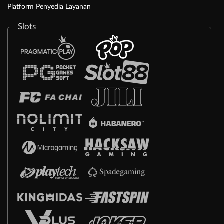
Platform Penyedia Layanan
Slots