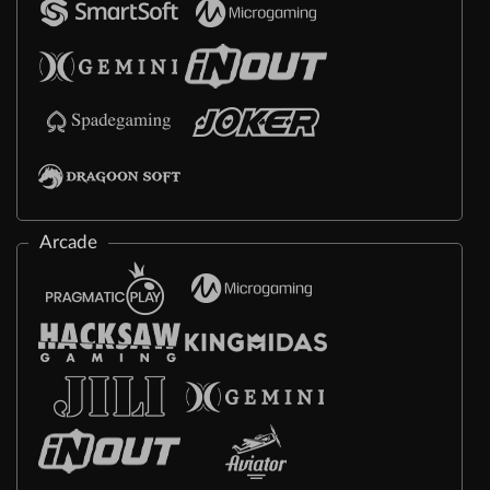
Arcade