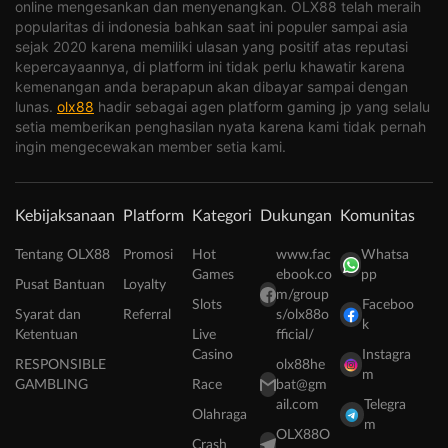
online mengesankan dan menyenangkan. OLX88 telah meraih
popularitas di indonesia bahkan saat ini populer sampai asia
sejak 2020 karena memiliki ulasan yang positif atas reputasi
kepercayaannya, di platform ini tidak perlu khawatir karena
kemenangan anda berapapun akan dibayar sampai dengan
lunas.
olx88
hadir sebagai agen platform gaming jp yang selalu
setia memberikan penghasilan nyata karena kami tidak pernah
ingin mengecewakan member setia kami.
Kebijaksanaan
Platform
Kategori
Dukungan
Komunitas
Tentang OLX88
Promosi
Hot
www.fac
Whatsa
Games
ebook.co
pp
Pusat Bantuan
Loyalty
m/group
Slots
Faceboo
Syarat dan
Referral
s/olx88o
k
Ketentuan
Live
fficial/
Casino
Instagra
RESPONSIBLE
olx88he
m
GAMBLING
Race
bat@gm
ail.com
Telegra
Olahraga
m
OLX88O
Crash