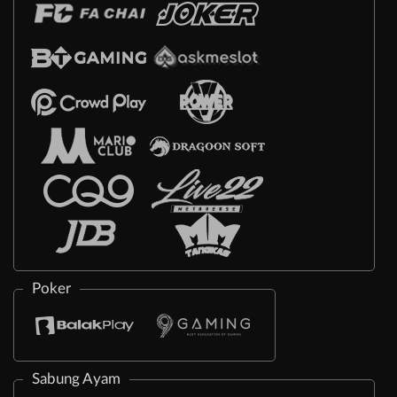
Poker
Sabung Ayam