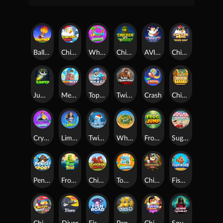
BalloniX
Chicken Road Ice
Wheel
Chicken vs Zombies
AVIA FLY 2
Chicken Road Bonus
Jumper
MegaBlock
Topo Mole
Twist San Quentin
Crash
Chicken Banana
Cryptos
Limbo
Twist X-mas
Wheel Out
Frog Jump
SugarDaddy
Pengu Sport
Frog Road
Chicken Shoot
Tower
Chicken Road Gold
Fish Road