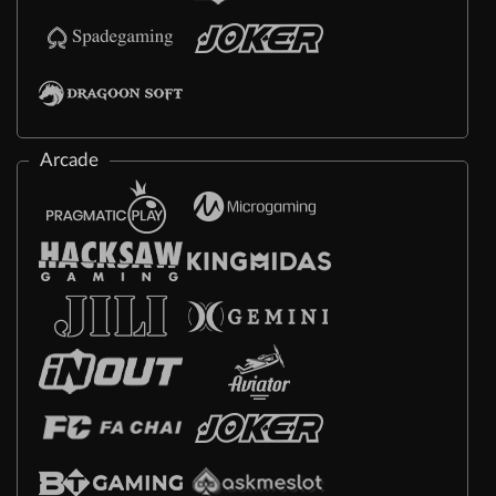
Arcade