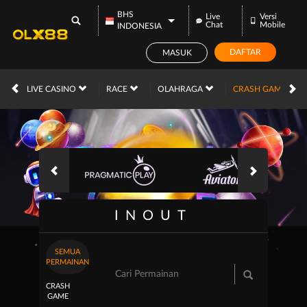
BHS
Live
Versi
Chat
Mobile
INDONESIA
DAFTAR
MASUK
LIVE CASINO
RACE
OLAHRAGA
CRASH GAME
INOUT
SEMUA
PERMAINAN
CRASH
GAME