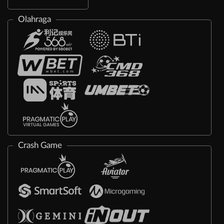
Olahraga
Crash Game