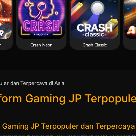
r
Crash Neon
Crash Classic
ler dan Terpercaya di Asia
tform Gaming JP Terpopule
 Gaming JP Terpopuler dan Terpercaya 