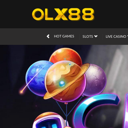
HOT GAMES
SLOTS
LIVE CASINO