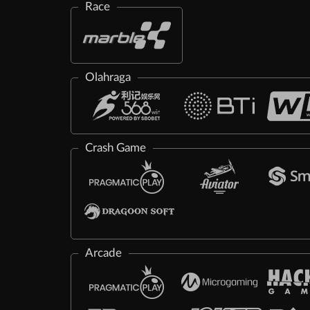
Race
Olahraga
Crash Game
Arcade