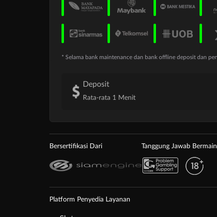
* Selama bank maintenance dan bank offline deposit dan pen
Deposit
Rata-rata 1 Menit
Bersertifikasi Dari
Tanggung Jawab Bermain
Platform Penyedia Layanan