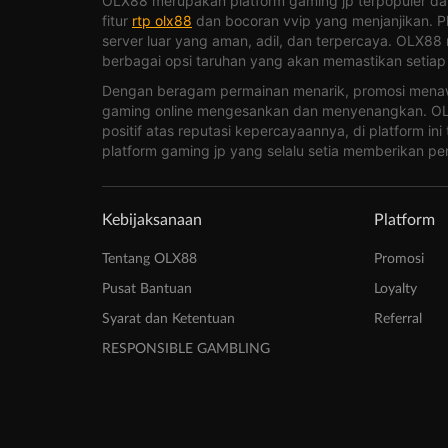
OLX88 merupakan platform gaming jp terpopuler dan 
fitur
rtp olx88
dan bocoran vvip yang menjanjikan. 
server luar yang aman, adil, dan terpercaya. OLX88
berbagai opsi taruhan yang akan memastikan setia
Dengan beragam permainan menarik, promosi menawa
gaming online mengesankan dan menyenangkan. OLX88 
positif atas reputasi kepercayaannya, di platform 
platform gaming jp yang selalu setia memberikan p
Kebijaksanaan
Platform
Tentang OLX88
Promosi
Pusat Bantuan
Loyalty
Syarat dan Ketentuan
Referral
RESPONSIBLE GAMBLING