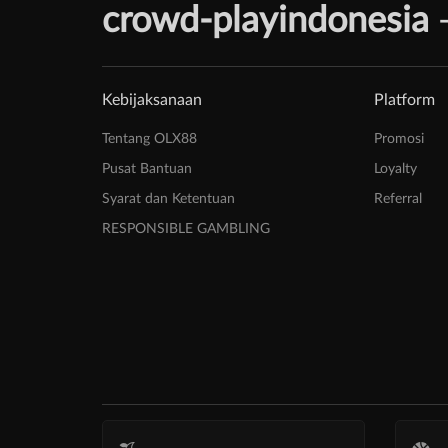
crowd-playindonesia
Kebijaksanaan
Platform
Tentang OLX88
Promosi
Pusat Bantuan
Loyalty
Syarat dan Ketentuan
Referral
RESPONSIBLE GAMBLING