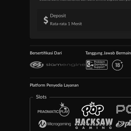
Deposit
Rata-rata 1 Menit
Bersertifikasi Dari
Tanggung Jawab Bermain
Platform Penyedia Layanan
Slots