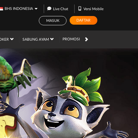
BHS INDONESIA
Live Chat
Versi Mobile
DAFTAR
MASUK
PROMOSI
OKER
SABUNG AYAM