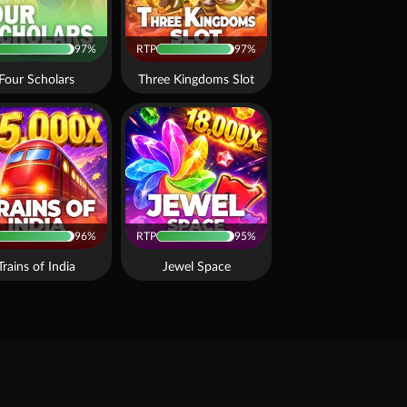
97%
RTP
97%
Four Scholars
Three Kingdoms Slot
96%
RTP
95%
Trains of India
Jewel Space