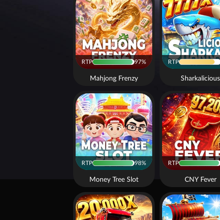
RTP
97%
RTP
Mahjong Frenzy
Sharkalicious
RTP
98%
RTP
Money Tree Slot
CNY Fever