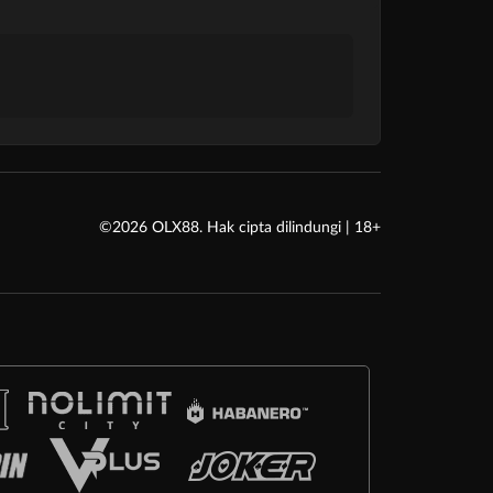
©2026 OLX88. Hak cipta dilindungi | 18+