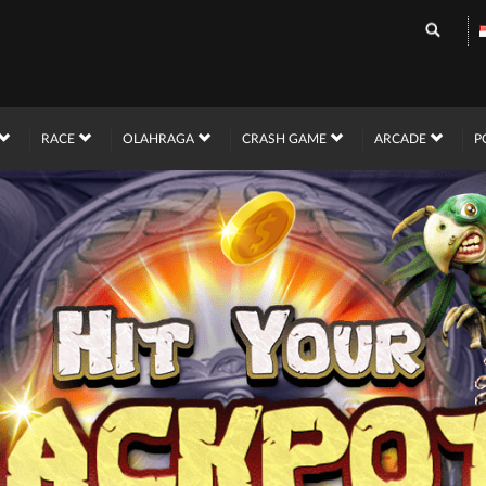
RACE
OLAHRAGA
CRASH GAME
ARCADE
P