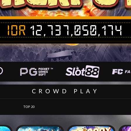
IDR
12,737,050,169
CROWD PLAY
TOP 20