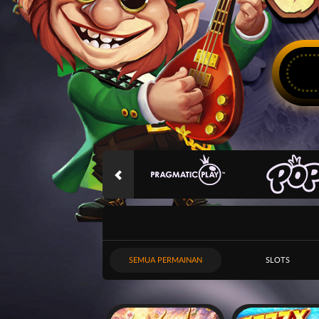
SEMUA PERMAINAN
SLOTS