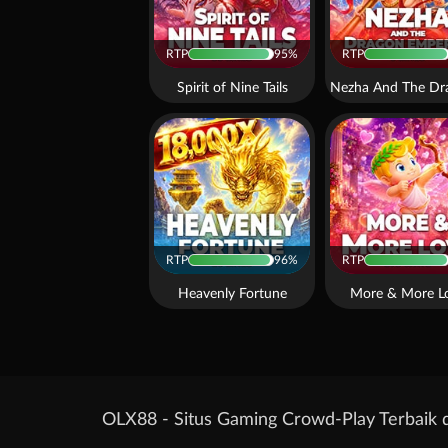
RTP
95%
RTP
Spirit of Nine Tails
RTP
96%
RTP
Heavenly Fortune
More & More L
OLX88 - Situs Gaming Crowd-Play Terbaik d