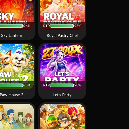
96%
RTP
95%
Sky Lantern
Royal Pastry Chef
98%
RTP
98%
Paw House 2
Let's Party