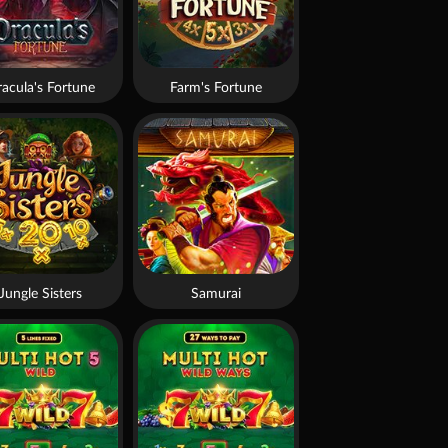
acula's Fortune
Farm's Fortune
Jungle Sisters
Samurai