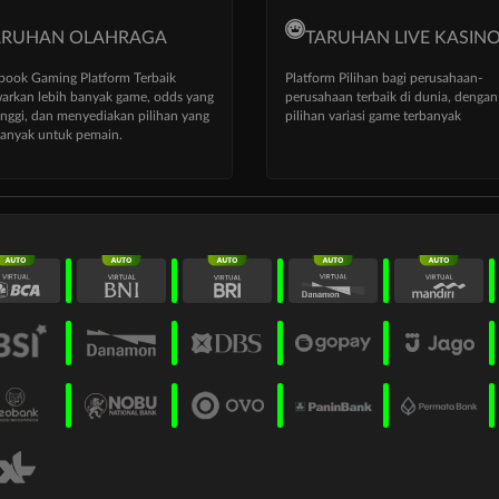
ARUHAN OLAHRAGA
TARUHAN LIVE KASIN
book Gaming Platform Terbaik
Platform Pilihan bagi perusahaan-
rkan lebih banyak game, odds yang
perusahaan terbaik di dunia, dengan
tinggi, dan menyediakan pilihan yang
pilihan variasi game terbanyak
banyak untuk pemain.