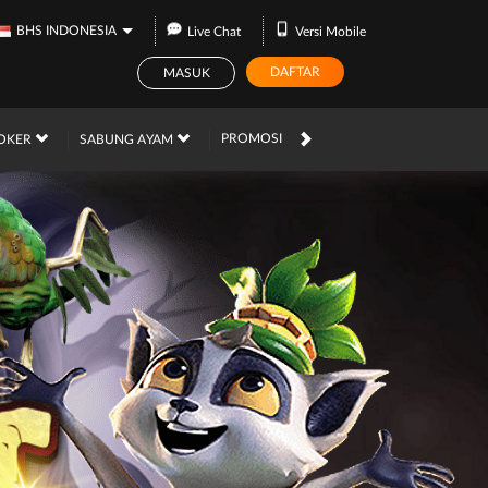
BHS INDONESIA
Live Chat
Versi Mobile
DAFTAR
MASUK
PROMOSI
OKER
SABUNG AYAM