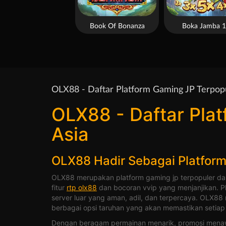
Book Of Bonanza
Boka Jamba 
OLX88 - Daftar Platform Gaming JP Terpopu
OLX88 - Daftar Pla
Asia
OLX88 Hadir Sebagai Platform
OLX88 merupakan platform gaming jp terpopuler dan 
fitur
rtp olx88
dan bocoran vvip yang menjanjikan. 
server luar yang aman, adil, dan terpercaya. OLX88
berbagai opsi taruhan yang akan memastikan setia
Dengan beragam permainan menarik, promosi menawa