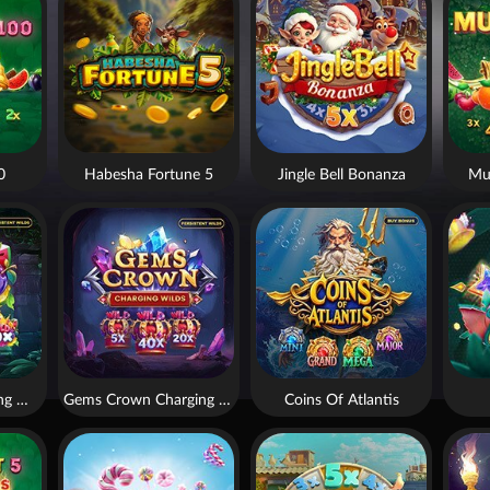
0
Habesha Fortune 5
Jingle Bell Bonanza
Mul
Multi Fruits Charging Wilds
Gems Crown Charging Wilds
Coins Of Atlantis