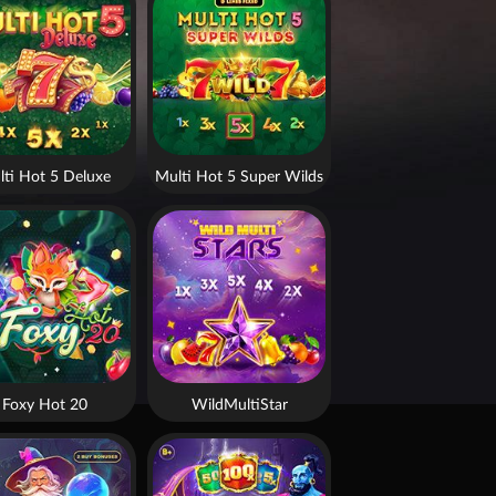
ti Hot 5 Deluxe
Multi Hot 5 Super Wilds
Foxy Hot 20
WildMultiStar