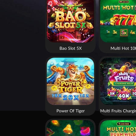
Bao Slot 5X
Multi Hot 10
Power Of Tiger