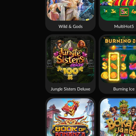
Wild & Gods
MultiHot5
Jungle Sisters Deluxe
Burning Ice