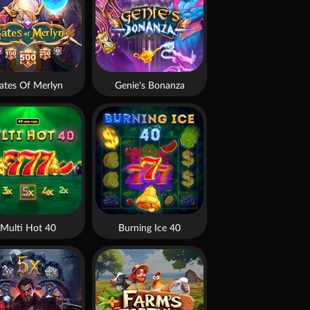
ates Of Merlyn
Genie's Bonanza
Multi Hot 40
Burning Ice 40