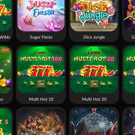
Wilds
Sugar Fiesta
Dice Jungle
G
ys
Multi Hot 10
Multi Hot 20