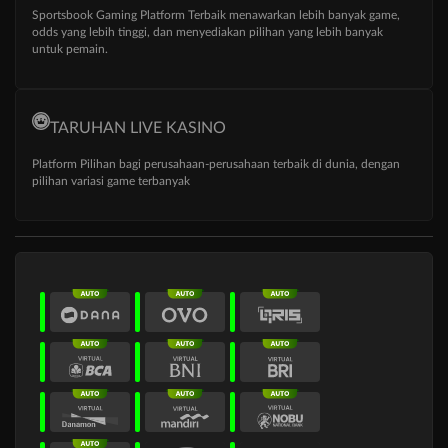
Sportsbook Gaming Platform Terbaik menawarkan lebih banyak game,
odds yang lebih tinggi, dan menyediakan pilihan yang lebih banyak
untuk pemain.
TARUHAN LIVE KASINO
Platform Pilihan bagi perusahaan-perusahaan terbaik di dunia, dengan
pilihan variasi game terbanyak