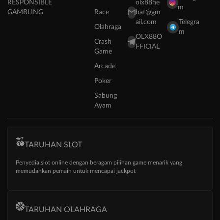
RESPONSIBLE
olx88he
m
GAMBLING
Race
bat@gm
ail.com
Telegra
Olahraga
m
OLX88O
Crash
FFICIAL
Game
Arcade
Poker
Sabung
Ayam
TARUHAN SLOT
Penyedia slot online dengan beragam pilihan game menarik yang
memudahkan pemain untuk mencapai jackpot
TARUHAN OLAHRAGA