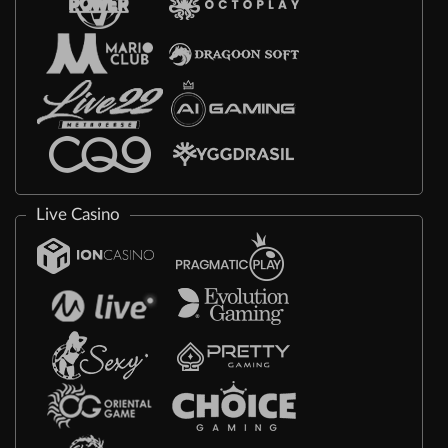
Live Casino