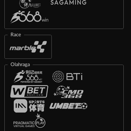
Race
Olahraga