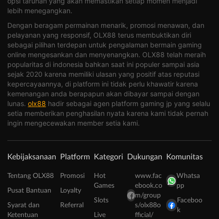
opsi taruhan yang akan memastikan setiap momen menjadi
lebih menegangkan.
Dengan beragam permainan menarik, promosi menawan, dan
pelayanan yang responsif, OLX88 terus membuktikan diri
sebagai pilihan terdepan untuk pengalaman bermain gaming
online mengesankan dan menyenangkan. OLX88 telah meraih
popularitas di indonesia bahkan saat ini populer sampai asia
sejak 2020 karena memiliki ulasan yang positif atas reputasi
kepercayaannya, di platform ini tidak perlu khawatir karena
kemenangan anda berapapun akan dibayar sampai dengan
lunas.
olx88
hadir sebagai agen platform gaming jp yang selalu
setia memberikan penghasilan nyata karena kami tidak pernah
ingin mengecewakan member setia kami.
Kebijaksanaan
Platform
Kategori
Dukungan
Komunitas
Tentang OLX88
Promosi
Hot
www.fac
Whatsa
Games
ebook.co
pp
Pusat Bantuan
Loyalty
m/group
Slots
Faceboo
Syarat dan
Referral
s/olx88o
k
Ketentuan
Live
fficial/