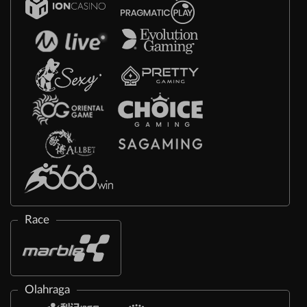
Race
Olahraga