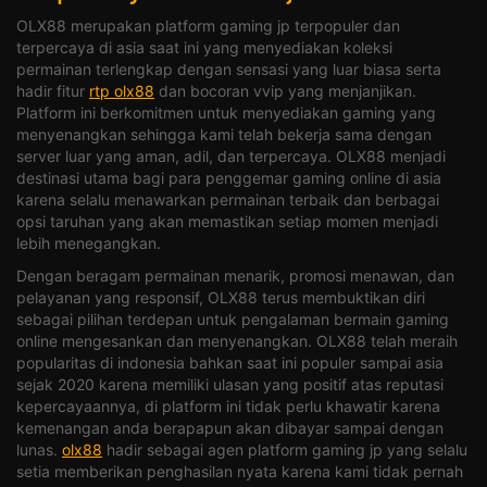
OLX88 merupakan platform gaming jp terpopuler dan
terpercaya di asia saat ini yang menyediakan koleksi
permainan terlengkap dengan sensasi yang luar biasa serta
hadir fitur
rtp olx88
dan bocoran vvip yang menjanjikan.
Platform ini berkomitmen untuk menyediakan gaming yang
menyenangkan sehingga kami telah bekerja sama dengan
server luar yang aman, adil, dan terpercaya. OLX88 menjadi
destinasi utama bagi para penggemar gaming online di asia
karena selalu menawarkan permainan terbaik dan berbagai
opsi taruhan yang akan memastikan setiap momen menjadi
lebih menegangkan.
Dengan beragam permainan menarik, promosi menawan, dan
pelayanan yang responsif, OLX88 terus membuktikan diri
sebagai pilihan terdepan untuk pengalaman bermain gaming
online mengesankan dan menyenangkan. OLX88 telah meraih
popularitas di indonesia bahkan saat ini populer sampai asia
sejak 2020 karena memiliki ulasan yang positif atas reputasi
kepercayaannya, di platform ini tidak perlu khawatir karena
kemenangan anda berapapun akan dibayar sampai dengan
lunas.
olx88
hadir sebagai agen platform gaming jp yang selalu
setia memberikan penghasilan nyata karena kami tidak pernah