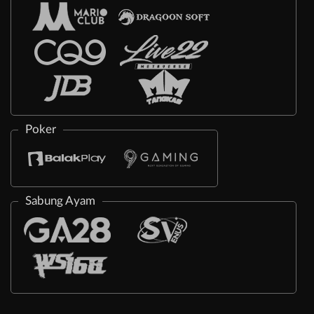
Poker
Sabung Ayam