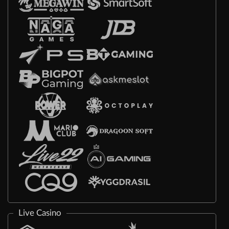
Live Casino