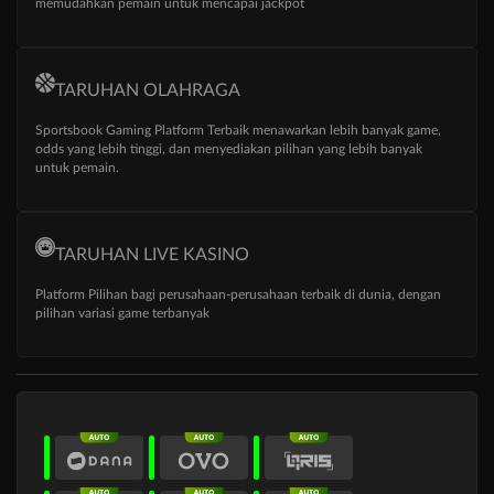
memudahkan pemain untuk mencapai jackpot
TARUHAN OLAHRAGA
Sportsbook Gaming Platform Terbaik menawarkan lebih banyak game,
odds yang lebih tinggi, dan menyediakan pilihan yang lebih banyak
untuk pemain.
TARUHAN LIVE KASINO
Platform Pilihan bagi perusahaan-perusahaan terbaik di dunia, dengan
pilihan variasi game terbanyak