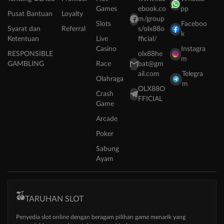
Games
ebook.co
pp
Pusat Bantuan
Loyalty
m/group
Slots
Faceboo
Syarat dan
Referral
s/olx88o
k
Ketentuan
Live
fficial/
Casino
Instagra
RESPONSIBLE
olx88he
m
GAMBLING
Race
bat@gm
ail.com
Telegra
Olahraga
m
OLX88O
Crash
FFICIAL
Game
Arcade
Poker
Sabung
Ayam
TARUHAN SLOT
Penyedia slot online dengan beragam pilihan game menarik yang