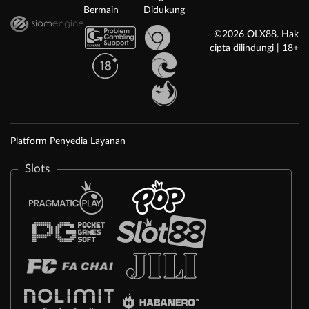
Bermain
Didukung
©2026 OLX88. Hak
cipta dilindungi | 18+
Platform Penyedia Layanan
Slots