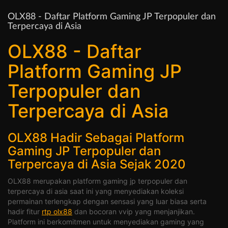
OLX88 - Daftar Platform Gaming JP Terpopuler dan
Terpercaya di Asia
OLX88 - Daftar
Platform Gaming JP
Terpopuler dan
Terpercaya di Asia
OLX88 Hadir Sebagai Platform
Gaming JP Terpopuler dan
Terpercaya di Asia Sejak 2020
OLX88 merupakan platform gaming jp terpopuler dan
terpercaya di asia saat ini yang menyediakan koleksi
permainan terlengkap dengan sensasi yang luar biasa serta
hadir fitur
rtp olx88
dan bocoran vvip yang menjanjikan.
Platform ini berkomitmen untuk menyediakan gaming yang