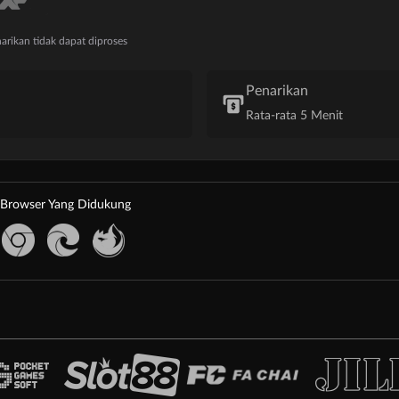
arikan tidak dapat diproses
Penarikan
Rata-rata 5 Menit
Browser Yang Didukung