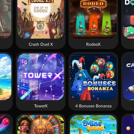
Crash Duel X
RodeoX
TowerX
4 Bonuses Bonanza