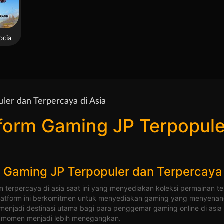
ocia
ler dan Terpercaya di Asia
tform Gaming JP Terpopule
 Gaming JP Terpopuler dan Terpercaya 
terpercaya di asia saat ini yang menyediakan koleksi permainan ter
Platform ini berkomitmen untuk menyediakan gaming yang menyenan
 menjadi destinasi utama bagi para penggemar gaming online di asi
p momen menjadi lebih menegangkan.