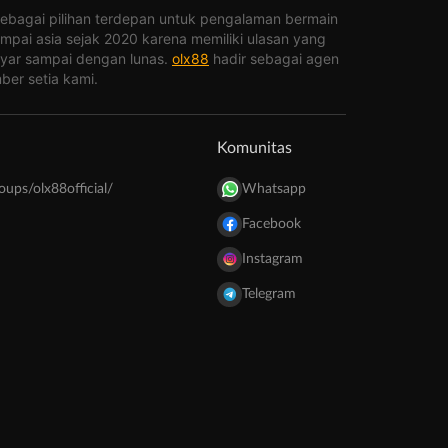
ebagai pilihan terdepan untuk pengalaman bermain
mpai asia sejak 2020 karena memiliki ulasan yang
bayar sampai dengan lunas.
olx88
hadir sebagai agen
ber setia kami.
Komunitas
ps/olx88official/
Whatsapp
m
Facebook
Instagram
Telegram