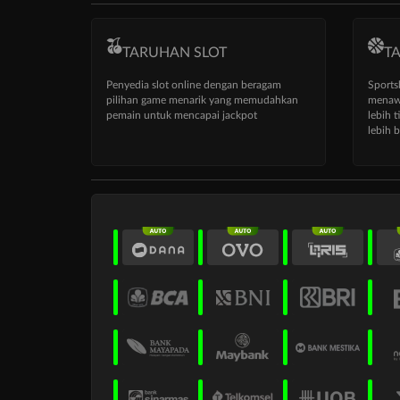
TARUHAN SLOT
T
Penyedia slot online dengan beragam
Sports
pilihan game menarik yang memudahkan
menawa
pemain untuk mencapai jackpot
lebih 
lebih 