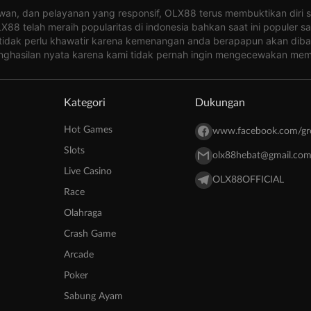
n, dan pelayanan yang responsif, OLX88 terus membuktikan diri s
telah meraih popularitas di indonesia bahkan saat ini populer sa
ini tidak perlu khawatir karena kemenangan anda berapapun akan di
enghasilan nyata karena kami tidak pernah ingin mengecewakan mem
Kategori
Dukungan
Hot Games
www.facebook.com/grou
Slots
olx88hebat@gmail.co
Live Casino
OLX88OFFICIAL
Race
Olahraga
Crash Game
Arcade
Poker
Sabung Ayam