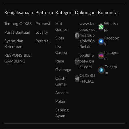
Kebijaksanaan
Platform
Kategori
Dukungan
Komunitas
Tentang OLX88
Promosi
Hot
www.fac
Whatsa
Games
ebook.co
pp
Pusat Bantuan
Loyalty
m/group
Slots
Faceboo
Syarat dan
Referral
s/olx88o
k
Ketentuan
Live
fficial/
Casino
Instagra
RESPONSIBLE
olx88he
m
GAMBLING
Race
bat@gm
ail.com
Telegra
Olahraga
m
OLX88O
Crash
FFICIAL
Game
Arcade
Poker
Sabung
Ayam