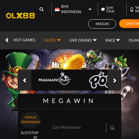
BHS
Live
Ve
Chat
M
INDONESIA
DAFTA
MASUK
IDR
12,738,337,
HOT GAMES
SLOTS
LIVE CASINO
RACE
OLA
MEGAWIN
SEMUA
PERMAINAN
SLOTS
TOP
20