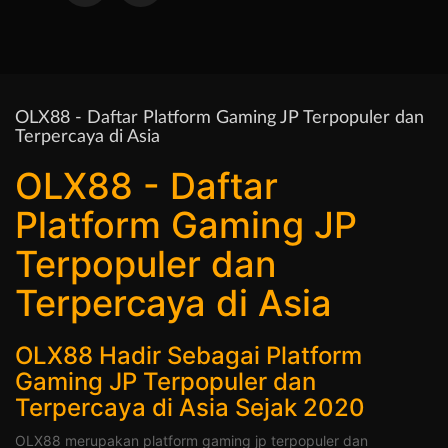
OLX88 - Daftar Platform Gaming JP Terpopuler dan
Terpercaya di Asia
OLX88 - Daftar
Platform Gaming JP
Terpopuler dan
Terpercaya di Asia
OLX88 Hadir Sebagai Platform
Gaming JP Terpopuler dan
Terpercaya di Asia Sejak 2020
OLX88 merupakan platform gaming jp terpopuler dan