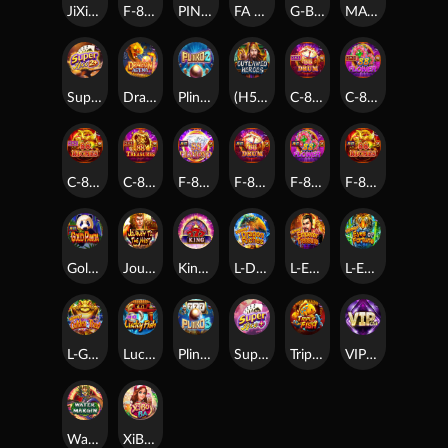
JiXiangRuYi(H5)
F-88Treasures(H5)
PINE OF PLINKO 2
FA DA CAI(H5)
G-BloomingRiches
MANEKI NEKO(H5)
Super Ace2+
Dragon Arena
Plinko2
(H5)Outlawed Heroes
C-88Drum(H5)
C-88Flower(H5)
C-88Riches(H5)
C-88Treasures(H5)
F-88Diamond(H5)
F-88Drum(H5)
F-88Flower(H5)
F-88Riches(H5)
Gold Panda(H5)
JourneyToTheWest
King-777
L-DragonRiches
L-EmperorTreasure
L-EyesOfFortune
L-GoldenToad
LuckyFish
Plinko3
Super Ace+
Triple Fish(H5)
VIP Club
Water Margin(H5)
XiBoBA