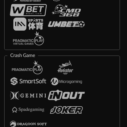
Crash Game