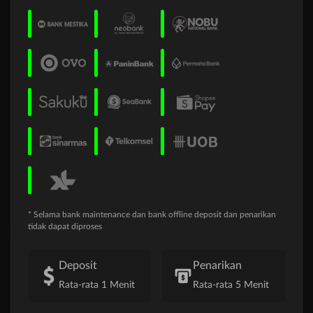
* Selama bank maintenance dan bank offline deposit dan penarikan
tidak dapat diproses
Deposit
Penarikan
Rata-rata 1 Menit
Rata-rata 5 Menit