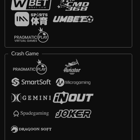
Crash Game