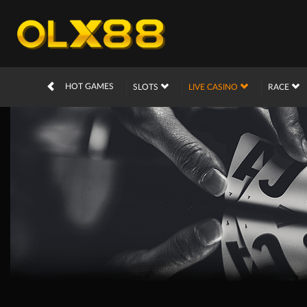
HOT GAMES
SLOTS
LIVE CASINO
RACE