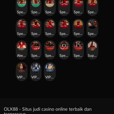
Speed_Baccarat_H
Speed_Baccarat_I
Speed_Baccarat_J
Speed_Baccarat_k
Speed_Baccarat_L
Speed_Baccarat_N
Speed_Baccarat_O
Speed_Baccarat_P
Speed_Baccarat_Q
Speed_Baccarat_R
Speed_Baccarat_S
Speed_Roulette
Always 9 Baccarat
Speed_VIP_Blackjack_A
Speed_VIP_Blackjack_B
Speed_VIP_Blackjack_C
Speed_VIP_Blackjack_D
Super_Sic_Bo
VIP_Roulette
VIP Always 6 Blackjack 2
VIP Always 6 Blackjack 3
OLX88 - Situs judi casino online terbaik dan