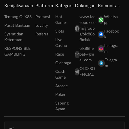
Kebijaksanaan
Platform
Kategori
Dukungan
Komunitas
Tentang OLX88
Promosi
Hot
www.fac
Whatsa
Games
ebook.co
pp
Pusat Bantuan
Loyalty
m/group
Slots
Faceboo
Syarat dan
Referral
s/olx88o
k
Ketentuan
Live
fficial/
Casino
Instagra
RESPONSIBLE
olx88he
m
GAMBLING
Race
bat@gm
ail.com
Telegra
Olahraga
m
OLX88O
Crash
FFICIAL
Game
Arcade
Poker
Sabung
Ayam