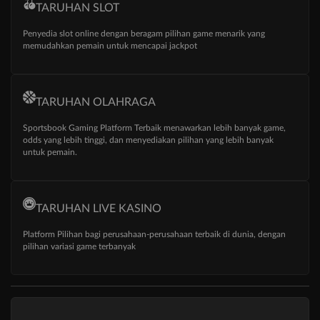
TARUHAN SLOT
Penyedia slot online dengan beragam pilihan game menarik yang
memudahkan pemain untuk mencapai jackpot
TARUHAN OLAHRAGA
Sportsbook Gaming Platform Terbaik menawarkan lebih banyak game,
odds yang lebih tinggi, dan menyediakan pilihan yang lebih banyak
untuk pemain.
TARUHAN LIVE KASINO
Platform Pilihan bagi perusahaan-perusahaan terbaik di dunia, dengan
pilihan variasi game terbanyak